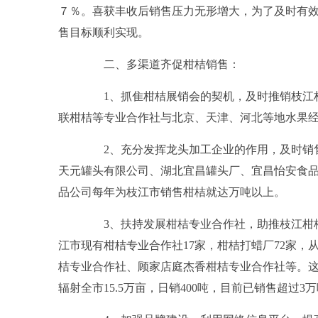
７％。喜获丰收后销售压力无形增大，为了及时有
售目标顺利实现。
二、多渠道齐促柑桔销售：
1、抓隹柑桔展销会的契机，及时推销枝江柑
联柑桔等专业合作社与北京、天津、河北等地水果经销
2、充分发挥龙头加工企业的作用，及时销售
天元罐头有限公司、湖北宜昌罐头厂、宜昌怡安食
品公司每年为枝江市销售柑桔就达万吨以上。
3、扶持发展柑桔专业合作社，助推枝江柑桔
江市现有柑桔专业合作社17家，柑桔打蜡厂72家，从
桔专业合作社、顾家店庭杰香柑桔专业合作社等。
辐射全市15.5万亩，日销400吨，目前已销售超过3