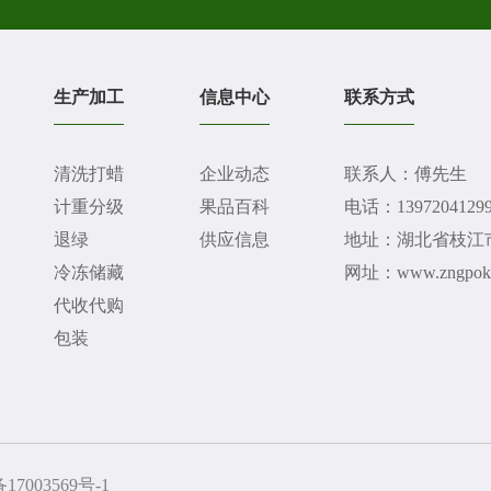
生产加工
信息中心
联系方式
清洗打蜡
企业动态
联系人：傅先生
计重分级
果品百科
电话：1397204129
退绿
供应信息
地址：湖北省枝江
冷冻储藏
网址：www.zngpok
代收代购
包装
17003569号-1