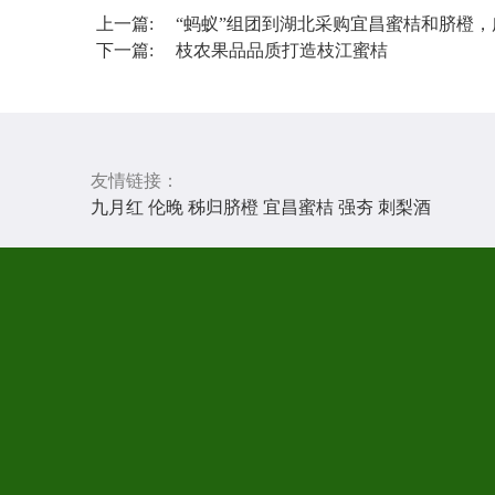
上一篇:
“蚂蚁”组团到湖北采购宜昌蜜桔和脐橙
下一篇:
枝农果品品质打造枝江蜜桔
友情链接：
九月红
伦晚
秭归脐橙
宜昌蜜桔
强夯
刺梨酒